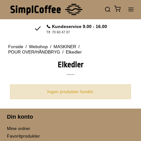
📞 Kundeservice 9.00 - 16.00
Tlf. 70 60 47 07
Forside
/
Webshop
/
MASKINER
/
POUR OVER/HÅNDBRYG
/
Elkedler
Elkedler
Ingen produkter fundet.
Din konto
Mine ordrer
Favoritprodukter