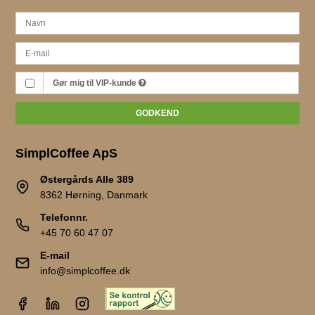
Gør mig til VIP-kunde
GODKEND
SimplCoffee ApS
Østergårds Alle 389
8362 Hørning, Danmark
Telefonnr.
+45 70 60 47 07
E-mail
info@simplcoffee.dk