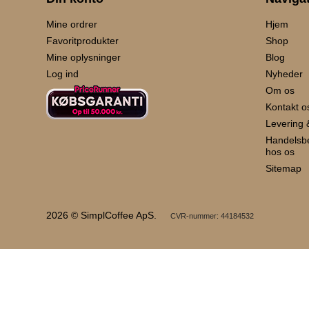
Mine ordrer
Hjem
Favoritprodukter
Shop
Mine oplysninger
Blog
Log ind
Nyheder
Om os
Kontakt o
Levering 
Handelsbet
hos os
Sitemap
2026 © SimplCoffee ApS.
CVR-nummer: 44184532