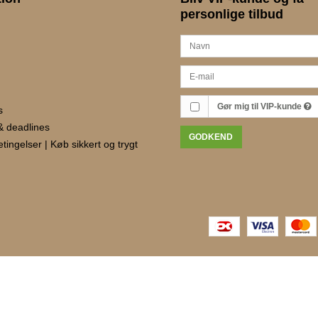
personlige tilbud
Gør mig til VIP-kunde
s
& deadlines
GODKEND
ingelser | Køb sikkert og trygt