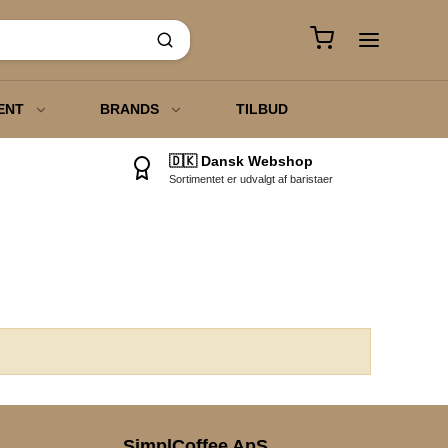
ENT
BRANDS
TILBUD
🇩🇰 Dansk Webshop
Sortimentet er udvalgt af baristaer
o
 Chai Te
SimplCoffee ApS