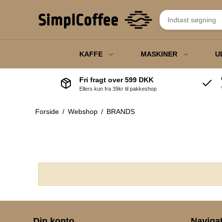
KAFFE
MASKINER
U
Fri fragt over 599 DKK
Ellers kun fra 39kr til pakkeshop
Fuldautomatisk
Steamkander
Privat
Termokan
espressomaskiner
Forside
/
Webshop
/
BRANDS
Kaffevægte
Erhverv
Engangsart
Kaffeautomater
Knockbox
Gavekort
Tamper
Elkedler
J
Kaffebryggere
F
Din konto
Naviga