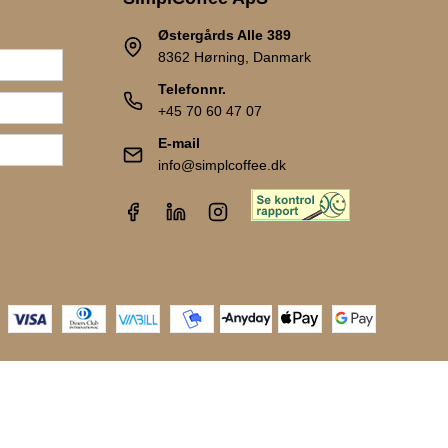
Østergårds Alle 389
8362 Hørning, Danmark
Telefonnr.
+45 70 60 47 07
E-mail
info@simplcoffee.dk