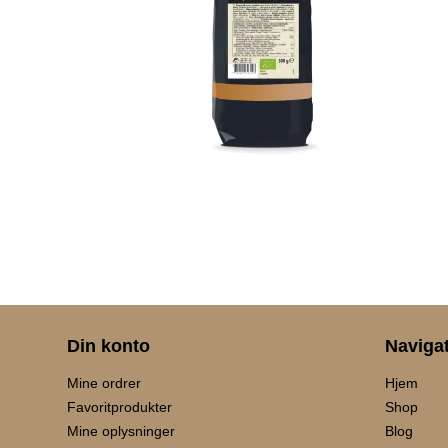
Din konto
Naviga
Mine ordrer
Hjem
Favoritprodukter
Shop
Mine oplysninger
Blog