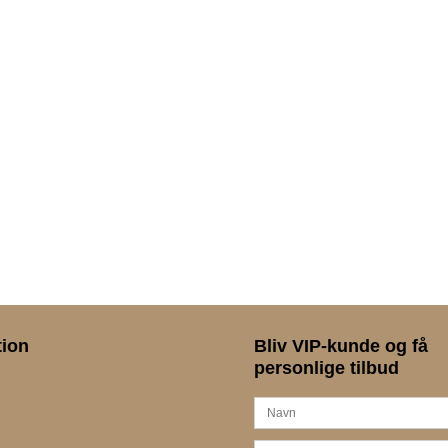
tion
Bliv VIP-kunde og få
personlige tilbud