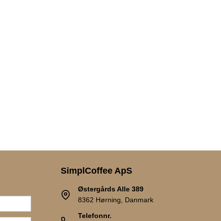
SimplCoffee ApS
Østergårds Alle 389
8362 Hørning, Danmark
Telefonnr.