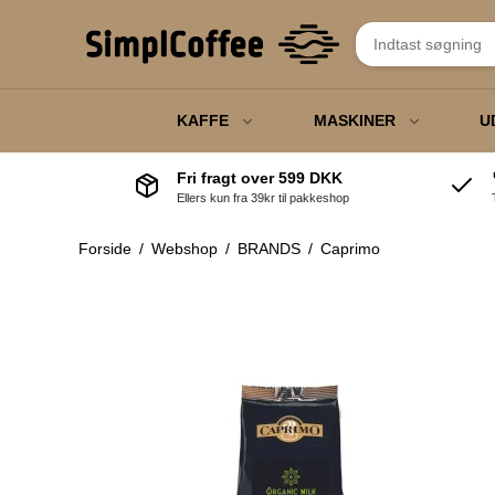
KAFFE
MASKINER
U
Fri fragt over 599 DKK
Ellers kun fra 39kr til pakkeshop
Fuldautomatisk
Steamkander
Privat
Termokan
espressomaskiner
Forside
/
Webshop
/
BRANDS
/
Caprimo
Kaffevægte
Erhverv
Engangsart
Kaffeautomater
Knockbox
Gavekort
Tamper
Elkedler
J
Kaffebryggere
F