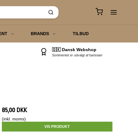
ENT
BRANDS
TILBUD
🇩🇰 Dansk Webshop
Sortimentet er udvalgt af baristaer
o
 Chai Te
85,00 DKK
(inkl. moms)
VIS PRODUKT