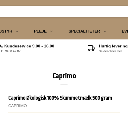
DSTYR
PLEJE
SPECIALITETER
EV
📞 Kundeservice 9.00 - 16.00
Hurtig levering
Tlf. 70 60 47 07
Se deadlines her
der
Tebreve
Papkrus
Barista Basic Kursus
Kaka
Havredrik
ikler
Matcha
Glas
Barista Basic m/ egen
Chalo
Mælkepulver
maskine
Caprimo
Keramik & Porcelæn
Kaffeskeer
Sirup
Caprimo Økologisk 100% Skummetmælk 500 gram
URA Tilbehør
CAPRIMO
Sukker
ranke Tilbehør
Chokolade