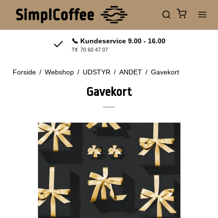
📞 Kundeservice 9.00 - 16.00
Tlf. 70 60 47 07
Forside
/
Webshop
/
UDSTYR
/
ANDET
/
Gavekort
Gavekort