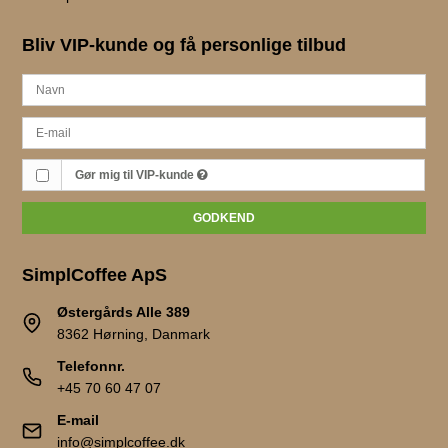
Bliv VIP-kunde og få personlige tilbud
Gør mig til VIP-kunde
GODKEND
SimplCoffee ApS
Østergårds Alle 389
8362 Hørning, Danmark
Telefonnr.
+45 70 60 47 07
E-mail
info@simplcoffee.dk