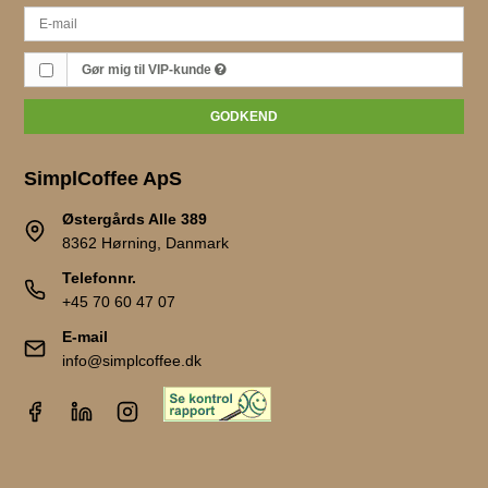
Gør mig til VIP-kunde
GODKEND
SimplCoffee ApS
Østergårds Alle 389
8362 Hørning, Danmark
Telefonnr.
+45 70 60 47 07
E-mail
info@simplcoffee.dk