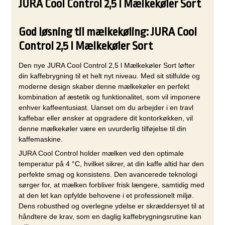
JURA Cool Control 2,5 l Mælkekøler Sort
God løsning til mælkekøling: JURA Cool
Control 2,5 l Mælkekøler Sort
Den nye JURA Cool Control 2,5 l Mælkekøler Sort løfter
din kaffebrygning til et helt nyt niveau. Med sit stilfulde og
moderne design skaber denne mælkekøler en perfekt
kombination af æstetik og funktionalitet, som vil imponere
enhver kaffeentusiast. Uanset om du arbejder i en travl
kaffebar eller ønsker at opgradere dit kontorkøkken, vil
denne mælkekøler være en uvurderlig tilføjelse til din
kaffemaskine.
JURA Cool Control holder mælken ved den optimale
temperatur på 4 °C, hvilket sikrer, at din kaffe altid har den
perfekte smag og konsistens. Den avancerede teknologi
sørger for, at mælken forbliver frisk længere, samtidig med
at den let kan opfylde behovene i et professionelt miljø.
Dens robusthed og overlegne ydelse er skræddersyet til at
håndtere de krav, som en daglig kaffebrygningsrutine kan