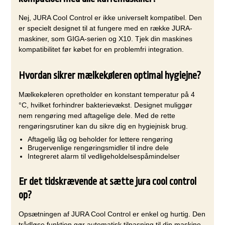
Nej, JURA Cool Control er ikke universelt kompatibel. Den
er specielt designet til at fungere med en række JURA-
maskiner, som GIGA-serien og X10. Tjek din maskines
kompatibilitet før købet for en problemfri integration.
Hvordan sikrer mælkekøleren optimal hygiejne?
Mælkekøleren opretholder en konstant temperatur på 4
°C, hvilket forhindrer bakterievækst. Designet muliggør
nem rengøring med aftagelige dele. Med de rette
rengøringsrutiner kan du sikre dig en hygiejnisk brug.
Aftagelig låg og beholder for lettere rengøring
Brugervenlige rengøringsmidler til indre dele
Integreret alarm til vedligeholdelsespåmindelser
Er det tidskrævende at sætte jura cool control
op?
Opsætningen af JURA Cool Control er enkel og hurtig. Den
trådløse funktion gør automatisk tilpasning til din maskine