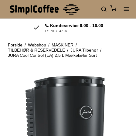
📞 Kundeservice 9.00 - 16.00
Tlf. 70 60 47 07
Forside
/
Webshop
/
MASKINER
/
TILBEHØR & RESERVEDELE
/
JURA Tilbehør
/
JURA Cool Control (EA) 2,5 L Mælkekøler Sort