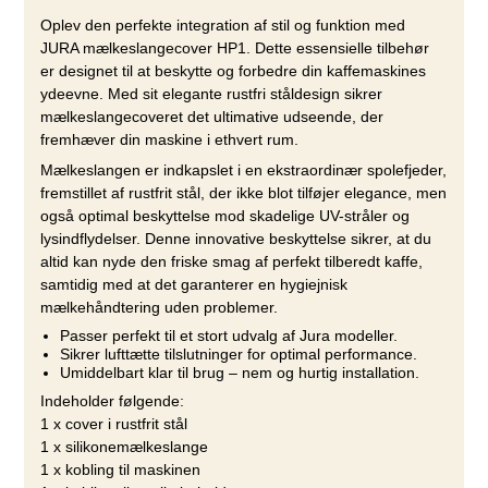
Oplev den perfekte integration af stil og funktion med
JURA mælkeslangecover HP1. Dette essensielle tilbehør
er designet til at beskytte og forbedre din kaffemaskines
ydeevne. Med sit elegante rustfri ståldesign sikrer
mælkeslangecoveret det ultimative udseende, der
fremhæver din maskine i ethvert rum.
Mælkeslangen er indkapslet i en ekstraordinær spolefjeder,
fremstillet af rustfrit stål, der ikke blot tilføjer elegance, men
også optimal beskyttelse mod skadelige UV-stråler og
lysindflydelser. Denne innovative beskyttelse sikrer, at du
altid kan nyde den friske smag af perfekt tilberedt kaffe,
samtidig med at det garanterer en hygiejnisk
mælkehåndtering uden problemer.
Passer perfekt til et stort udvalg af Jura modeller.
Sikrer lufttætte tilslutninger for optimal performance.
Umiddelbart klar til brug – nem og hurtig installation.
Indeholder følgende:
1 x cover i rustfrit stål
1 x silikonemælkeslange
1 x kobling til maskinen