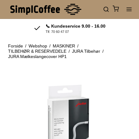
📞 Kundeservice 9.00 - 16.00
Tlf. 70 60 47 07
Forside
/
Webshop
/
MASKINER
/
TILBEHØR & RESERVEDELE
/
JURA Tilbehør
/
JURA Mælkeslangecover HP1