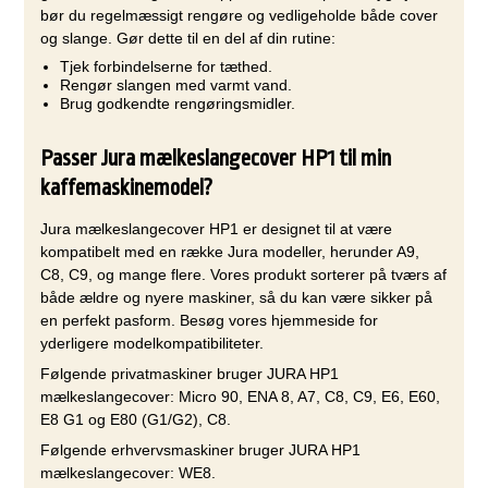
bør du regelmæssigt rengøre og vedligeholde både cover
og slange. Gør dette til en del af din rutine:
Tjek forbindelserne for tæthed.
Rengør slangen med varmt vand.
Brug godkendte rengøringsmidler.
Passer Jura mælkeslangecover HP1 til min
kaffemaskinemodel?
Jura mælkeslangecover HP1 er designet til at være
kompatibelt med en række Jura modeller, herunder A9,
C8, C9, og mange flere. Vores produkt sorterer på tværs af
både ældre og nyere maskiner, så du kan være sikker på
en perfekt pasform. Besøg vores hjemmeside for
yderligere modelkompatibiliteter.
Følgende privatmaskiner bruger JURA HP1
mælkeslangecover: Micro 90, ENA 8, A7, C8, C9, E6, E60,
E8 G1 og E80 (G1/G2), C8.
Følgende erhvervsmaskiner bruger JURA HP1
mælkeslangecover: WE8.