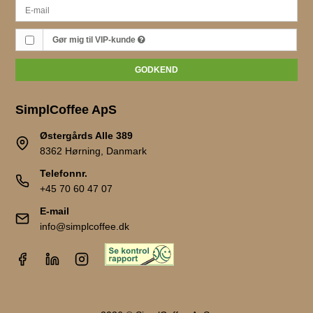
Gør mig til VIP-kunde
GODKEND
SimplCoffee ApS
Østergårds Alle 389
8362 Hørning, Danmark
Telefonnr.
+45 70 60 47 07
E-mail
info@simplcoffee.dk