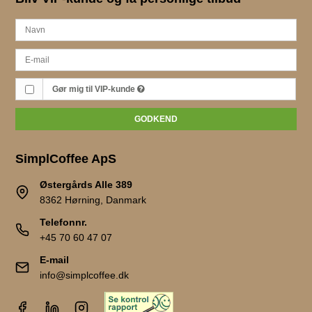
Gør mig til VIP-kunde
GODKEND
SimplCoffee ApS
Østergårds Alle 389
8362 Hørning, Danmark
Telefonnr.
+45 70 60 47 07
E-mail
info@simplcoffee.dk