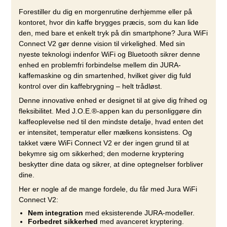
Forestiller du dig en morgenrutine derhjemme eller på
kontoret, hvor din kaffe brygges præcis, som du kan lide
den, med bare et enkelt tryk på din smartphone? Jura WiFi
Connect V2 gør denne vision til virkelighed. Med sin
nyeste teknologi indenfor WiFi og Bluetooth sikrer denne
enhed en problemfri forbindelse mellem din JURA-
kaffemaskine og din smartenhed, hvilket giver dig fuld
kontrol over din kaffebrygning – helt trådløst.
Denne innovative enhed er designet til at give dig frihed og
fleksibilitet. Med J.O.E.®-appen kan du personliggøre din
kaffeoplevelse ned til den mindste detalje, hvad enten det
er intensitet, temperatur eller mælkens konsistens. Og
takket være WiFi Connect V2 er der ingen grund til at
bekymre sig om sikkerhed; den moderne kryptering
beskytter dine data og sikrer, at dine optegnelser forbliver
dine.
Her er nogle af de mange fordele, du får med Jura WiFi
Connect V2:
Nem integration
med eksisterende JURA-modeller.
Forbedret sikkerhed
med avanceret kryptering.