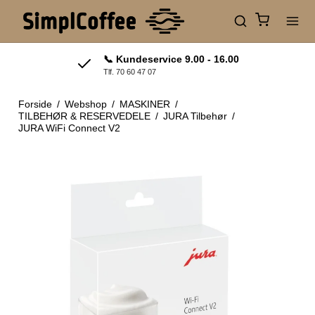
📞 Kundeservice 9.00 - 16.00
Tlf. 70 60 47 07
Forside
/
Webshop
/
MASKINER
/
TILBEHØR & RESERVEDELE
/
JURA Tilbehør
/
JURA WiFi Connect V2