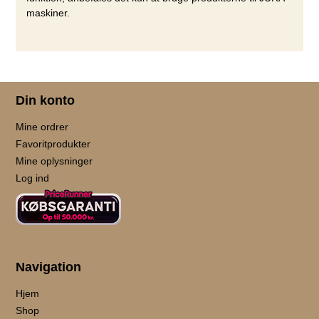
maskiner.
Din konto
Mine ordrer
Favoritprodukter
Mine oplysninger
Log ind
Navigation
Hjem
Shop