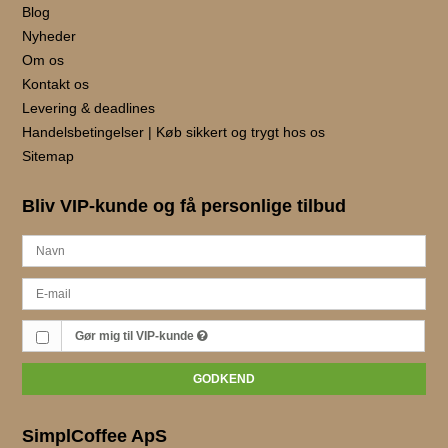
Blog
Nyheder
Om os
Kontakt os
Levering & deadlines
Handelsbetingelser | Køb sikkert og trygt hos os
Sitemap
Bliv VIP-kunde og få personlige tilbud
Gør mig til VIP-kunde
GODKEND
SimplCoffee ApS