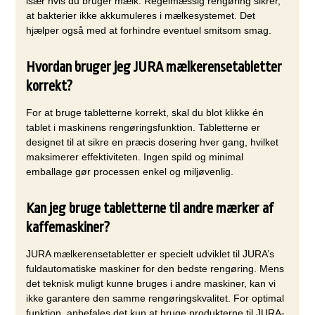
især hvis du bruger mælk. Regelmæssig rengøring sikrer,
at bakterier ikke akkumuleres i mælkesystemet. Det
hjælper også med at forhindre eventuel smitsom smag.
Hvordan bruger jeg JURA mælkerensetabletter
korrekt?
For at bruge tabletterne korrekt, skal du blot klikke én
tablet i maskinens rengøringsfunktion. Tabletterne er
designet til at sikre en præcis dosering hver gang, hvilket
maksimerer effektiviteten. Ingen spild og minimal
emballage gør processen enkel og miljøvenlig.
Kan jeg bruge tabletterne til andre mærker af
kaffemaskiner?
JURA mælkerensetabletter er specielt udviklet til JURA’s
fuldautomatiske maskiner for den bedste rengøring. Mens
det teknisk muligt kunne bruges i andre maskiner, kan vi
ikke garantere den samme rengøringskvalitet. For optimal
funktion, anbefales det kun at bruge produkterne til JURA-