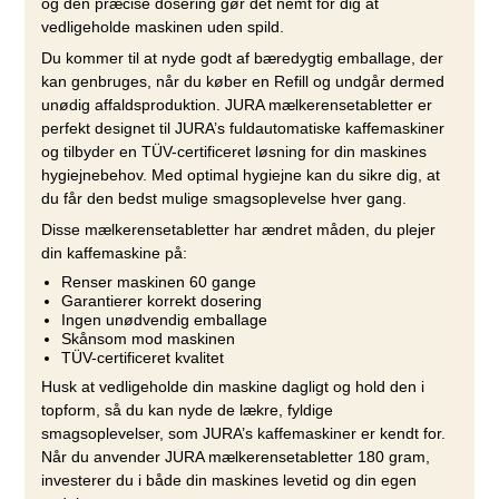
og den præcise dosering gør det nemt for dig at
vedligeholde maskinen uden spild.
Du kommer til at nyde godt af bæredygtig emballage, der
kan genbruges, når du køber en Refill og undgår dermed
unødig affaldsproduktion. JURA mælkerensetabletter er
perfekt designet til JURA’s fuldautomatiske kaffemaskiner
og tilbyder en TÜV-certificeret løsning for din maskines
hygiejnebehov. Med optimal hygiejne kan du sikre dig, at
du får den bedst mulige smagsoplevelse hver gang.
Disse mælkerensetabletter har ændret måden, du plejer
din kaffemaskine på:
Renser maskinen 60 gange
Garantierer korrekt dosering
Ingen unødvendig emballage
Skånsom mod maskinen
TÜV-certificeret kvalitet
Husk at vedligeholde din maskine dagligt og hold den i
topform, så du kan nyde de lækre, fyldige
smagsoplevelser, som JURA’s kaffemaskiner er kendt for.
Når du anvender JURA mælkerensetabletter 180 gram,
investerer du i både din maskines levetid og din egen