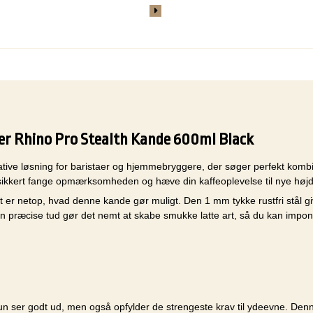
r er Rhino Pro Stealth Kande 600ml Black
ve løsning for baristaer og hjemmebryggere, der søger perfekt kombinat
t sikkert fange opmærksomheden og hæve din kaffeoplevelse til nye højd
et er netop, hvad denne kande gør muligt. Den 1 mm tykke rustfri stål g
n præcise tud gør det nemt at skabe smukke latte art, så du kan impon
un ser godt ud, men også opfylder de strengeste krav til ydeevne. Denn