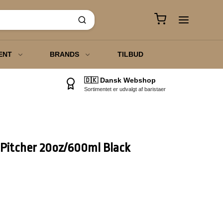
ENT
BRANDS
TILBUD
🇩🇰 Dansk Webshop
Sortimentet er udvalgt af baristaer
o
 Chai Te
 Pitcher 20oz/600ml Black