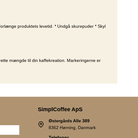
forlænge produktets levetid. * Undgå skurepuder * Skyl
rette mængde til din kaffekreation. Markeringerne er
SimplCoffee ApS
Østergårds Alle 389
8362 Hørning, Danmark
Telefonnr.