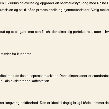
l en luksuriøs oplevelse og opgrader dit baristaudstyr i dag med Rhino
cision og stil til både professionelle og hjemmebaristaer. Vælg mellem f
 og et elegant, mat sort finish, der sikrer dig perfekte resultater – h
i møder fra kunderne.
atibel med de fleste espressomaskiner. Dens dimensioner er standardstø
n i din eksisterende kaffestation.
 sikrer langvarig holdbarhed. Den er ideel til daglig brug i både kommerc