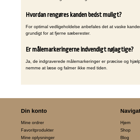
Hvordan rengøres kanden bedst muligt?
For optimal vedligeholdelse anbefales det at vaske kande
grundigt for at fjerne sæberester.
Er målemarkeringerne indvendigt nøjagtige?
Ja, de indgraverede målemarkeringer er præcise og hjælper
nemme at læse og falmer ikke med tiden.
Din konto
Naviga
Mine ordrer
Hjem
Favoritprodukter
Shop
Mine oplysninger
Blog