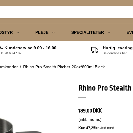
DSTYR
PLEJE
SPECIALITETER
EV
📞 Kundeservice 9.00 - 16.00
Hurtig levering
Tlf. 70 60 47 07
Se deadlines her
der
Tebreve
Papkrus
Barista Basic Kursus
Kaka
Havredrik
amkander
/
Rhino Pro Stealth Pitcher 20oz/600ml Black
ikler
Matcha
Glas
Barista Basic m/ egen
Chalo
Mælkepulver
maskine
Keramik & Porcelæn
Rhino Pro Stealth
Kaffeskeer
Sirup
URA Tilbehør
189,00 DKK
Sukker
ranke Tilbehør
(inkl. moms)
Chokolade