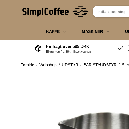
KAFFE
MASKINER
U
Fri fragt over 599 DKK
Ellers kun fra 39kr til pakkeshop
Fuldautomatisk
Steamkander
Privat
Termokan
espressomaskiner
Forside
/
Webshop
/
UDSTYR
/
BARISTAUDSTYR
/
Ste
Kaffevægte
Erhverv
Engangsart
Kaffeautomater
Knockbox
Gavekort
Tamper
Elkedler
J
Kaffebryggere
F