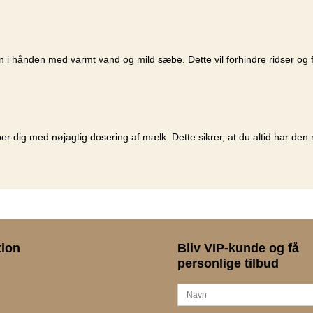
n i hånden med varmt vand og mild sæbe. Dette vil forhindre ridser og 
 dig med nøjagtig dosering af mælk. Dette sikrer, at du altid har den 
tion
Bliv VIP-kunde og få
personlige tilbud