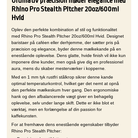
Ultimativ præcision møder elegance med
Rhino Pro Stealth Pitcher 20oz/600ml
Hvid
Oplev den perfekte kombination af stil og funktionalitet
med Rhino Pro Stealth Pitcher 20oz/600ml Hvid. Designet
baristaer på caféen eller derhjemme, der sætter pris på
præcision og elegance, byder denne mælkekande på en
enestående oplevelse. Dens glatte, hvide finish vil ikke kun
imponere dine kunder, men også give dig en professionel
aura, mens du skaber mesterværker i kopperne.
Med en 1 mm tyk rustfri stålkrop sikrer denne kande
optimal temperaturkontrol, hvilket gør det nemt at opnå
den perfekte mælkeskum hver gang. Den ergonomiske
hank og den afbalancerede vægt giver en behagelig
oplevelse, selv under lange skift. Dette er ikke blot et
værktøj, men en forlængelse af din passion for
kaffekunsten.
For at fremhæve dens enestående egenskaber tilbyder
Rhino Pro Stealth Pitcher: