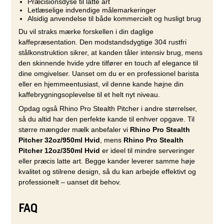
Præcisionsdyse til latte art
Letlæselige indvendige målemarkeringer
Alsidig anvendelse til både kommercielt og husligt brug
Du vil straks mærke forskellen i din daglige
kaffepræsentation. Den modstandsdygtige 304 rustfri
stålkonstruktion sikrer, at kanden tåler intensiv brug, mens
den skinnende hvide ydre tilfører en touch af elegance til
dine omgivelser. Uanset om du er en professionel barista
eller en hjemmeentusiast, vil denne kande højne din
kaffebrygningsoplevelse til et helt nyt niveau.
Opdag også Rhino Pro Stealth Pitcher i andre størrelser,
så du altid har den perfekte kande til enhver opgave. Til
større mængder mælk anbefaler vi
Rhino Pro Stealth
Pitcher 32oz/950ml Hvid
, mens
Rhino Pro Stealth
Pitcher 12oz/350ml Hvid
er ideel til mindre serveringer
eller præcis latte art. Begge kander leverer samme høje
kvalitet og stilrene design, så du kan arbejde effektivt og
professionelt – uanset dit behov.
FAQ