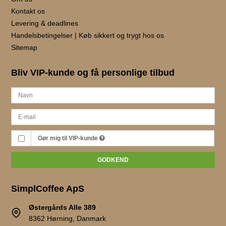
Kontakt os
Levering & deadlines
Handelsbetingelser | Køb sikkert og trygt hos os
Sitemap
Bliv VIP-kunde og få personlige tilbud
Gør mig til VIP-kunde
GODKEND
SimplCoffee ApS
Østergårds Alle 389
8362 Hørning, Danmark