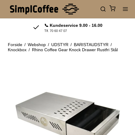
📞 Kundeservice 9.00 - 16.00
Tlf. 70 60 47 07
Forside
/
Webshop
/
UDSTYR
/
BARISTAUDSTYR
/
Knockbox
/
Rhino Coffee Gear Knock Drawer Rustfri Stål