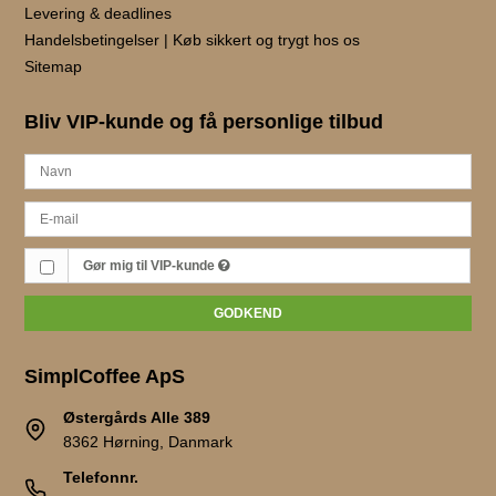
Levering & deadlines
Handelsbetingelser | Køb sikkert og trygt hos os
Sitemap
Bliv VIP-kunde og få personlige tilbud
Gør mig til VIP-kunde
GODKEND
SimplCoffee ApS
Østergårds Alle 389
8362 Hørning, Danmark
Telefonnr.