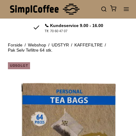
📞 Kundeservice 9.00 - 16.00
Tlf. 70 60 47 07
Forside
/
Webshop
/
UDSTYR
/
KAFFEFILTRE
/
Pak Selv Tefiltre 64 stk.
UDSOLGT