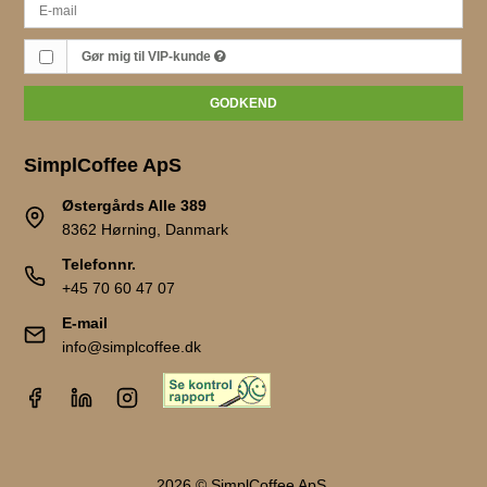
Gør mig til VIP-kunde
GODKEND
SimplCoffee ApS
Østergårds Alle 389
8362 Hørning, Danmark
Telefonnr.
+45 70 60 47 07
E-mail
info@simplcoffee.dk
2026 © SimplCoffee ApS.