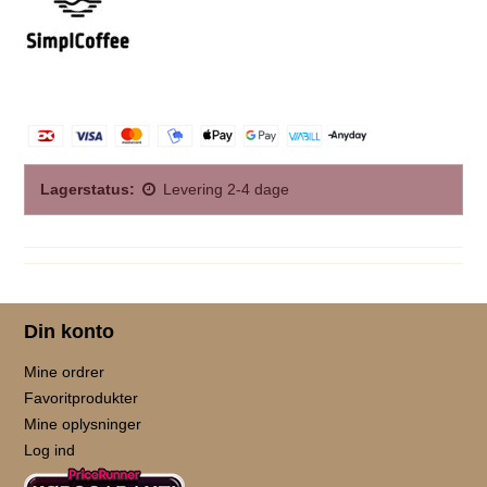
Lagerstatus:
Levering 2-4 dage
Din konto
Mine ordrer
Favoritprodukter
Mine oplysninger
Log ind