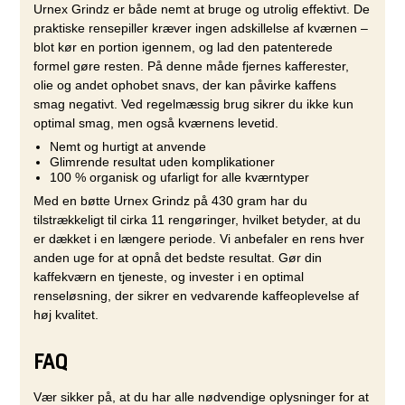
Urnex Grindz er både nemt at bruge og utrolig effektivt. De
praktiske rensepiller kræver ingen adskillelse af kværnen –
blot kør en portion igennem, og lad den patenterede
formel gøre resten. På denne måde fjernes kafferester,
olie og andet ophobet snavs, der kan påvirke kaffens
smag negativt. Ved regelmæssig brug sikrer du ikke kun
optimal smag, men også kværnens levetid.
Nemt og hurtigt at anvende
Glimrende resultat uden komplikationer
100 % organisk og ufarligt for alle kværntyper
Med en bøtte Urnex Grindz på 430 gram har du
tilstrækkeligt til cirka 11 rengøringer, hvilket betyder, at du
er dækket i en længere periode. Vi anbefaler en rens hver
anden uge for at opnå det bedste resultat. Gør din
kaffekværn en tjeneste, og invester i en optimal
renseløsning, der sikrer en vedvarende kaffeoplevelse af
høj kvalitet.
FAQ
Vær sikker på, at du har alle nødvendige oplysninger for at