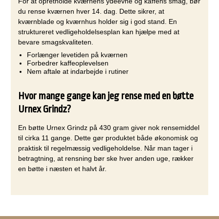
For at opretholde kværnens ydeevne og kaffens smag, bør
du rense kværnen hver 14. dag. Dette sikrer, at
kværnblade og kværnhus holder sig i god stand. En
struktureret vedligeholdelsesplan kan hjælpe med at
bevare smagskvaliteten.
Forlænger levetiden på kværnen
Forbedrer kaffeoplevelsen
Nem aftale at indarbejde i rutiner
Hvor mange gange kan jeg rense med en bøtte
Urnex Grindz?
En bøtte Urnex Grindz på 430 gram giver nok rensemiddel
til cirka 11 gange. Dette gør produktet både økonomisk og
praktisk til regelmæssig vedligeholdelse. Når man tager i
betragtning, at rensning bør ske hver anden uge, rækker
en bøtte i næsten et halvt år.