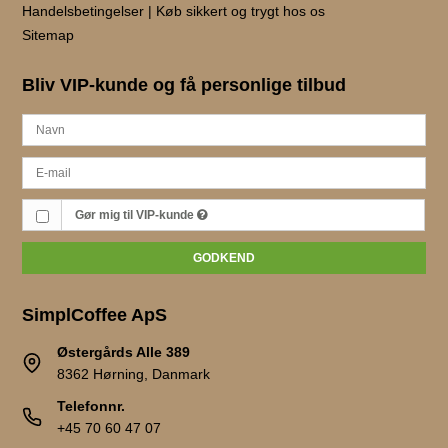
Handelsbetingelser | Køb sikkert og trygt hos os
Sitemap
Bliv VIP-kunde og få personlige tilbud
Gør mig til VIP-kunde
GODKEND
SimplCoffee ApS
Østergårds Alle 389
8362 Hørning, Danmark
Telefonnr.
+45 70 60 47 07